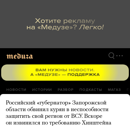
Перейти
к
материалам
НОВОСТИ
ИСТОРИИ
РАЗБОР
ПОДКАСТЫ
МАГАЗ
П
Российский «губернатор» Запорожской
области обвинил курян в неспособности
защитить свой регион от ВСУ. Вскоре
он извинился по требованию Хинштейна