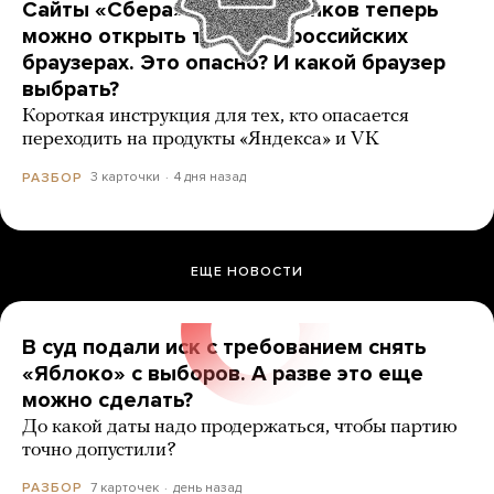
Сайты «Сбера» и других банков теперь
можно открыть только в российских
браузерах. Это опасно? И какой браузер
выбрать?
Короткая инструкция для тех, кто опасается
переходить на продукты «Яндекса» и VK
3 карточки
4 дня назад
РАЗБОР
ЕЩЕ НОВОСТИ
В суд подали иск с требованием снять
«Яблоко» с выборов. А разве это еще
можно сделать?
До какой даты надо продержаться, чтобы партию
точно допустили?
7 карточек
день назад
РАЗБОР