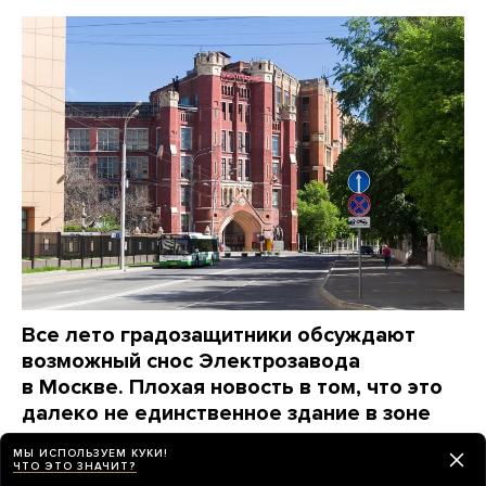
Все лето градозащитники обсуждают
возможный снос Электрозавода
в Москве. Плохая новость в том, что это
далеко не единственное здание в зоне
риска
МЫ ИСПОЛЬЗУЕМ КУКИ!
Новые законы позволяют снять защиту, например,
ЧТО ЭТО ЗНАЧИТ?