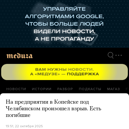
Перейти
к
материалам
НОВОСТИ
ИСТОРИИ
РАЗБОР
ПОДКАСТЫ
МАГАЗ
П
На предприятии в Копейске под
Челябинском произошел взрыв. Есть
погибшие
19:51, 22 октября 2025