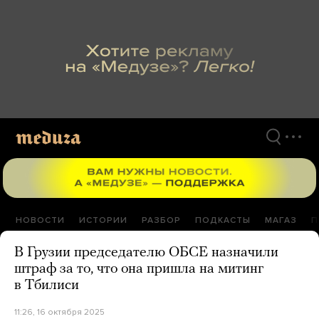
Перейти
к
материалам
НОВОСТИ
ИСТОРИИ
РАЗБОР
ПОДКАСТЫ
МАГАЗ
П
В Грузии председателю ОБСЕ назначили
штраф за то, что она пришла на митинг
в Тбилиси
11:26, 16 октября 2025