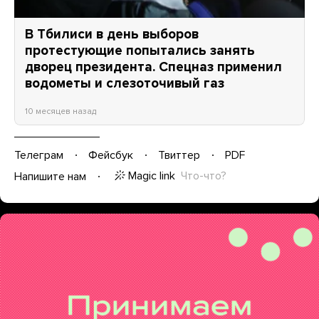
В Тбилиси в день выборов
протестующие попытались занять
дворец президента. Спецназ применил
водометы и слезоточивый газ
10 месяцев назад
Телеграм
Фейсбук
Твиттер
PDF
Magic link
Что-что?
Напишите нам