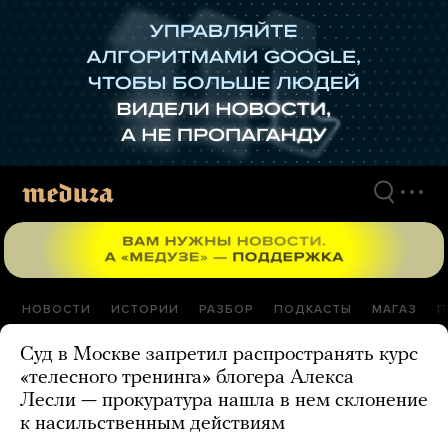
Перейти
к
материалам
НОВОСТИ
ИСТОРИИ
РАЗБОР
ПОДКАСТЫ
МАГАЗ
П
Суд в Москве запретил распространять курс
«телесного тренинга» блогера Алекса
Лесли — прокуратура нашла в нем склонение
к насильственным действиям