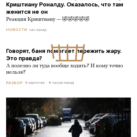
Криштиану Роналду. Оказалось, что там
женится не он
Реакция Криштиану — 🤣🤣🤣🤣🤣
час назад
НОВОСТИ
Говорят, баня помогает пережить жару.
Это правда?
А полезно ли туда вообще ходить? И кому точно
нельзя?
9 карточек
8 часов назад
РАЗБОР