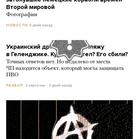
Второй мировой
Фотографии
5 дней назад
НОВОСТИ
Украинский дрон попал по пляжу
в Геленджике. Куда он летел? Его сбили?
Точных ответов нет. Но недалеко от места
ЧП находится объект, который могла защищать
ПВО
3 карточки
5 дней назад
РАЗБОР