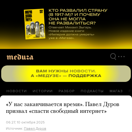
Перейти
к
материалам
НОВОСТИ
ИСТОРИИ
РАЗБОР
ПОДКАСТЫ
МАГАЗ
П
«У нас заканчивается время». Павел Дуров
призвал «спасти свободный интернет»
06:27, 10 октября 2025
Источник:
Павел Дуров