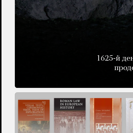
1625-й де
прод