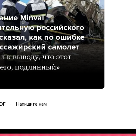
ание Minval
ительную российского
сказал, как по ошибке
ассажирский самолет
л к выводу, что этот
сего, подлинный»
DF
Напишите нам