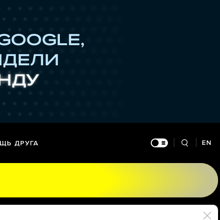
EN
ЩЬ ДРУГА