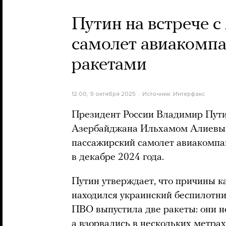
Путин на встрече 
самолет авиакомп
ракетами
12:00, 9 октября 2025
Источник:
Интерфакс
Президент России Владимир Пути
Азербайджана Ильхамом Алиевым 
пассажирский самолет авиакомп
в декабре 2024 года.
Путин утверждает, что причины ка
находился украинский беспилотник
ПВО выпустила две ракеты: они н
а взорвались в нескольких метрах