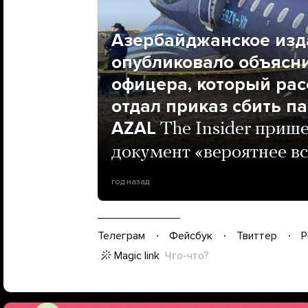
Азербайджанское изд
опубликовало объясн
офицера, который рас
отдал приказ сбить п
AZAL
The Insider прише
документ «вероятнее в
год назад
Телеграм
Фейсбук
Твиттер
P
Magic link
Что-что?