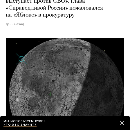
выступает против СВО». Глава
«Справедливой России» пожаловался
на «Яблоко» в прокуратуру
день назад
МЫ ИСПОЛЬЗУЕМ КУКИ!
Часть ракеты SpaceX (размером
ЧТО ЭТО ЗНАЧИТ?