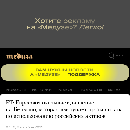
Перейти
к
материалам
НОВОСТИ
ИСТОРИИ
РАЗБОР
ПОДКАСТЫ
МАГАЗ
П
FT: Евросоюз оказывает давление
на Бельгию, которая выступает против плана
по использованию российских активов
07:36, 8 октября 2025