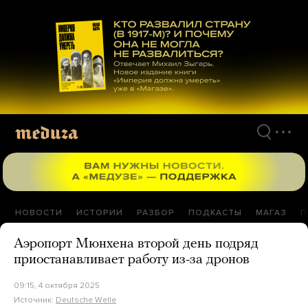
Перейти
к
материалам
НОВОСТИ
ИСТОРИИ
РАЗБОР
ПОДКАСТЫ
МАГАЗ
П
Аэропорт Мюнхена второй день подряд
приостанавливает работу из-за дронов
09:15, 4 октября 2025
Источник:
Deutsche Welle