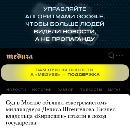
Перейти
к
материалам
НОВОСТИ
ИСТОРИИ
РАЗБОР
ПОДКАСТЫ
МАГАЗ
П
Суд в Москве объявил «экстремистом»
миллиардера Дениса Штенгелова. Бизнес
владельца «Кириешек» изъяли в доход
государства