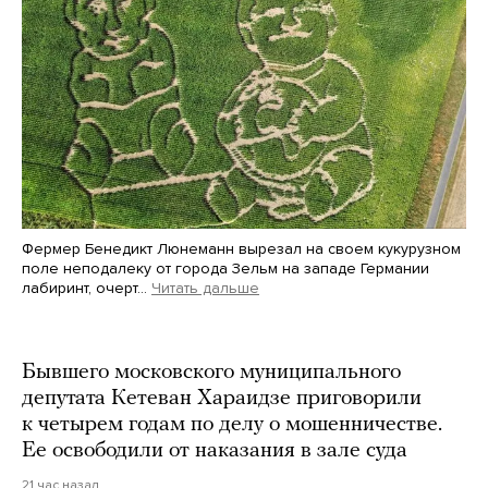
Фермер Бенедикт Люнеманн вырезал на своем кукурузном
поле неподалеку от города Зельм на западе Германии
лабиринт, очерт…
Читать дальше
Martin Meissner / AP / Scanpix / LETA
Бывшего московского муниципального
депутата Кетеван Хараидзе приговорили
к четырем годам по делу о мошенничестве.
Ее освободили от наказания в зале суда
21 час назад