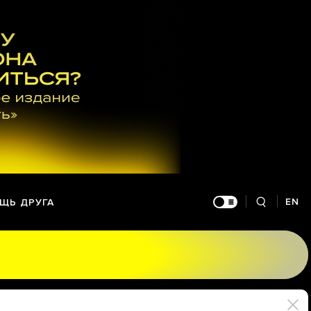
EN
ЩЬ ДРУГА