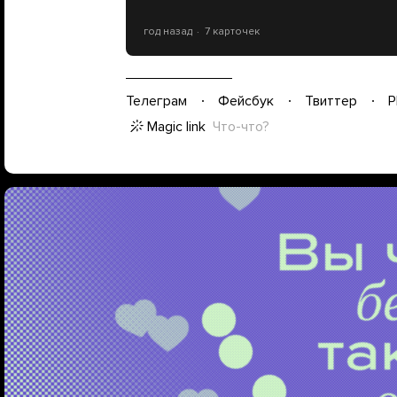
год назад
7 карточек
Телеграм
Фейсбук
Твиттер
P
Magic link
Что-что?