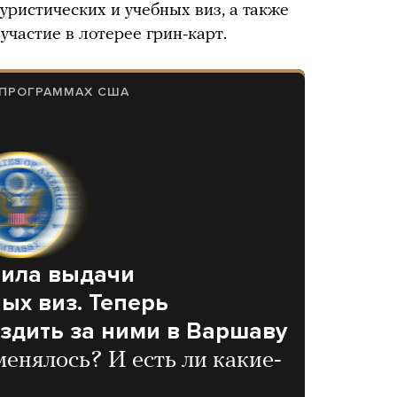
ристических и учебных виз, а также
участие в лотерее грин-карт.
 ПРОГРАММАХ США
вила выдачи
ых виз. Теперь
здить за ними в Варшаву
енялось? И есть ли какие-