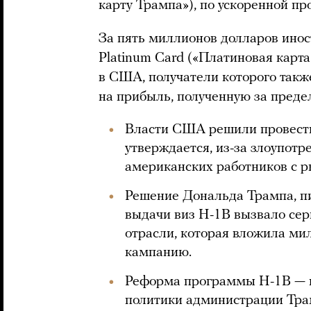
карту Трампа»), по ускоренной пр
За пять миллионов долларов ино
Platinum Card («Платиновая карт
в США, получатели которого такж
на прибыль, полученную за преде
Власти США решили провест
утверждается, из-за злоупот
американских работников с р
Решение Дональда Трампа, пи
выдачи виз H-1B вызвало сер
отрасли, которая вложила ми
кампанию.
Реформа программы H-1B — 
политики администрации Трам