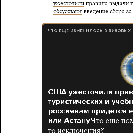
ужесточили
правила выдачи ту
обсуждают
введение сбора за 
ЧТО ЕЩЕ ИЗМЕНИЛОСЬ В ВИЗОВЫХ
CША ужесточили пра
туристических и учебн
россиянам придется е
или Астану
Что еще пом
то исключения?