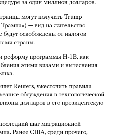
оцедуре за один миллион долларов.
странцы могут получить Trump
а Трампа») — вид на жительство
е будут освобождены от налогов
лами страны.
и реформу программы H-1B, как
ребления этими визами и вытеснения
ынка.
шет Reuters, ужесточить правила
ьезные обсуждения в технологической
ллионы долларов в его президентскую
последний шаг миграционной
па. Ранее США, среди прочего,