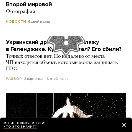
Второй мировой
Фотографии
6 дней назад
НОВОСТИ
Украинский дрон попал по пляжу
в Геленджике. Куда он летел? Его сбили?
Точных ответов нет. Но недалеко от места
ЧП находится объект, который могла защищать
ПВО
3 карточки
6 дней назад
РАЗБОР
МЫ ИСПОЛЬЗУЕМ КУКИ!
ЧТО ЭТО ЗНАЧИТ?