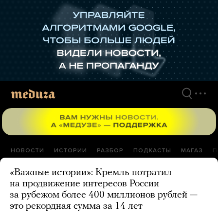
Перейти
к
материалам
НОВОСТИ
ИСТОРИИ
РАЗБОР
ПОДКАСТЫ
МАГАЗ
П
«Важные истории»: Кремль потратил
на продвижение интересов России
за рубежом более 400 миллионов рублей —
это рекордная сумма за 14 лет