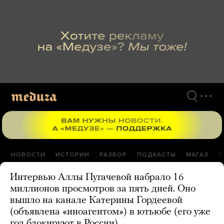
Перейти
к
материалам
НОВОСТИ
ИСТОРИИ
РАЗБОР
ПОДКАСТЫ
МАГАЗ
П
Интервью Аллы Пугачевой набрало 16
миллионов просмотров за пять дней. Оно
вышло на канале Катерины Гордеевой
(объявлена «иноагентом») в ютьюбе (его уже
год блокируют в России)