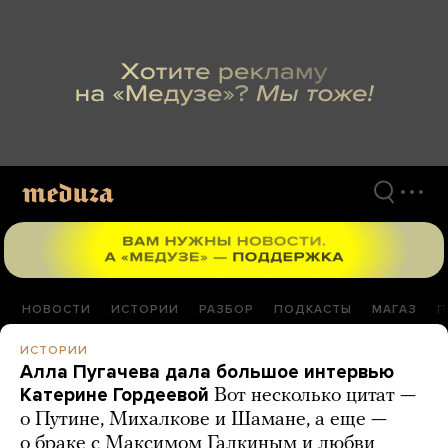
Перейти
к
материалам
НОВОСТИ
ИСТОРИИ
РАЗБОР
ПОДКАСТЫ
МАГАЗ
П
ИСТОРИИ
Алла Пугачева дала большое интервью
Катерине Гордеевой
Вот несколько цитат —
о Путине, Михалкове и Шамане, а еще —
о браке с Максимом Галкиным и любви