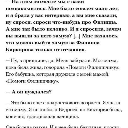
— На этом моменте мы с вами
познакомились. Мне было совсем мало лет,
и я брала у вас интервью, а вы мне сказали,
ну спроси, спроси что-нибудь про Филиппа.
А мне так было неловко. И я спросила, зачем
вы вышли за него замуж? […] Мне казалось,
что можно выйти замуж за Филиппа
Киркорова только от отчаяния.
— Ну, в принципе, да. Меня забодали. Моя мама,
пока была жива, говорила «Помоги Филиппчику».
Его бабушка, которая дружила с моей мамой:
«Помоги Филиппчику».
— А он нуждался?
— Это было еще с подросткового возраста. Я знала
его маму. Я не любила Бедроса, но Виктория была,
конечно, грандиозная женщина.
Она болела раком. И у нее была безумная, просто