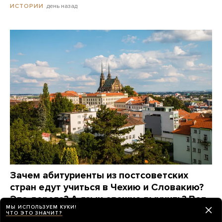
день назад
ИСТОРИИ
Зачем абитуриенты из постсоветских
стран едут учиться в Чехию и Словакию?
Это дорого? А язык сложно выучить? Вот
МЫ ИСПОЛЬЗУЕМ КУКИ!
что говорят они сами
ЧТО ЭТО ЗНАЧИТ?