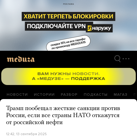
Перейти
к
материалам
НОВОСТИ
ИСТОРИИ
РАЗБОР
ПОДКАСТЫ
МАГАЗ
П
Трамп пообещал жесткие санкции против
России, если все страны НАТО откажутся
от российской нефти
12:42, 13 сентября 2025