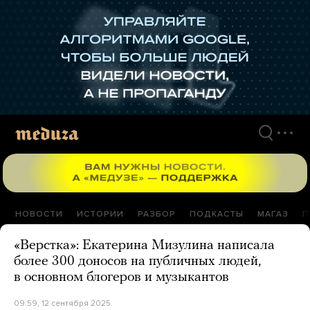
Перейти
к
материалам
НОВОСТИ
ИСТОРИИ
РАЗБОР
ПОДКАСТЫ
МАГАЗ
П
«Верстка»: Екатерина Мизулина написала
более 300 доносов на публичных людей,
в основном блогеров и музыкантов
09:59, 12 сентября 2025