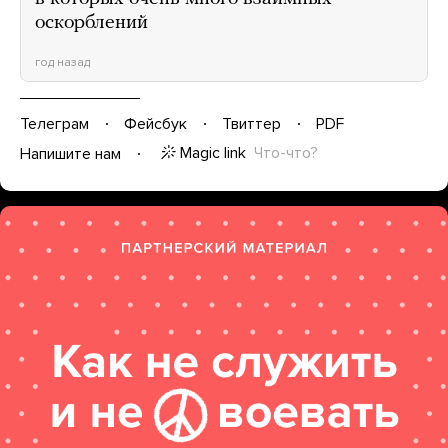
оскорблений
год назад
Телеграм
Фейсбук
Твиттер
PDF
Magic link
Что-что?
Напишите нам