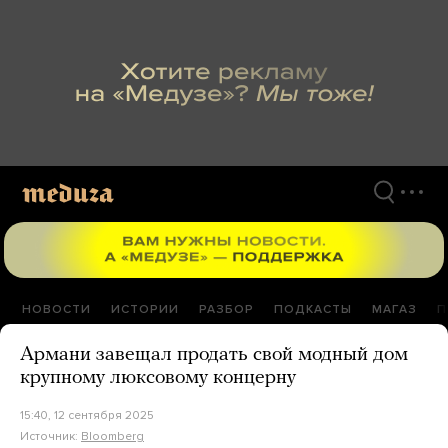
Перейти
к
материалам
НОВОСТИ
ИСТОРИИ
РАЗБОР
ПОДКАСТЫ
МАГАЗ
П
Армани завещал продать свой модный дом
крупному люксовому концерну
15:40, 12 сентября 2025
Источник:
Bloomberg