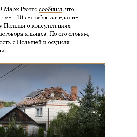
О Марк Рютте
сообщил
, что
ровел 10 сентября заседание
су Польши о консультациях
договора альянса. По его словам,
сть с Польшей и осудили
и.