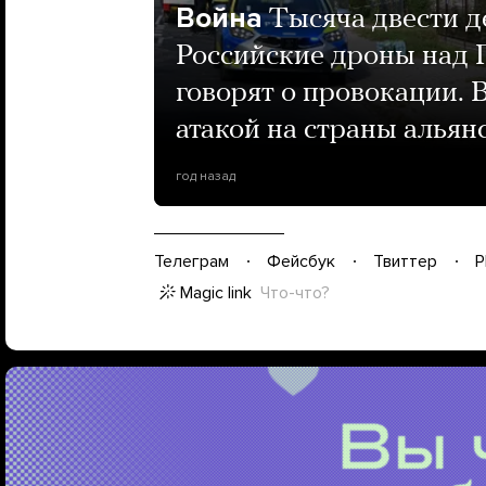
Война
Тысяча двести д
Российские дроны над 
говорят о провокации. 
атакой на страны альян
год назад
Телеграм
Фейсбук
Твиттер
P
Magic link
Что-что?