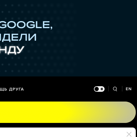
EN
ЩЬ ДРУГА