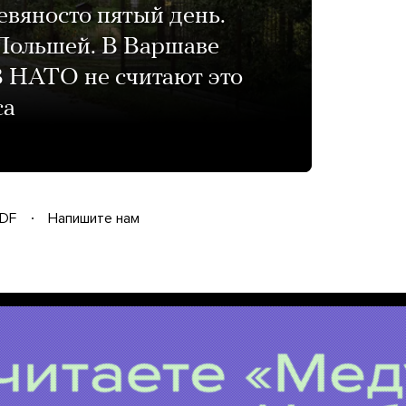
евяносто пятый день.
Польшей. В Варшаве
В НАТО не считают это
са
DF
Напишите нам