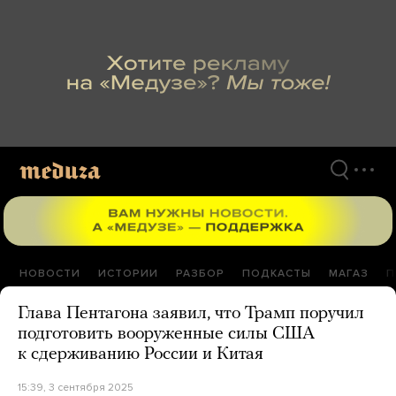
Перейти
к
материалам
НОВОСТИ
ИСТОРИИ
РАЗБОР
ПОДКАСТЫ
МАГАЗ
П
Глава Пентагона заявил, что Трамп поручил
подготовить вооруженные силы США
к сдерживанию России и Китая
15:39, 3 сентября 2025