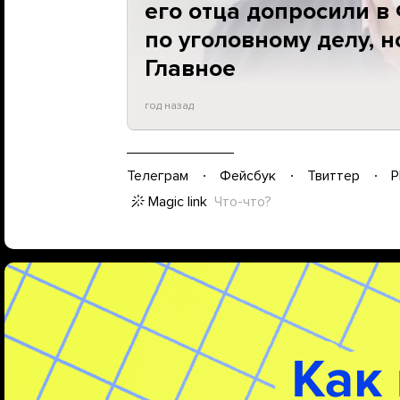
его отца допросили в
по уголовному делу, н
Главное
год назад
Телеграм
Фейсбук
Твиттер
P
Magic link
Что-что?