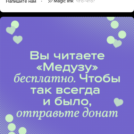
Magic link
Что-что?
Напишите нам