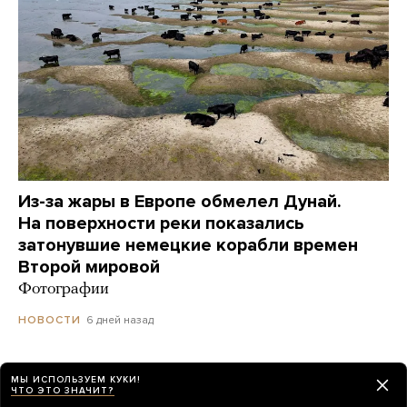
Из-за жары в Европе обмелел Дунай.
На поверхности реки показались
затонувшие немецкие корабли времен
Второй мировой
Фотографии
6 дней назад
НОВОСТИ
Украинский дрон попал по пляжу
МЫ ИСПОЛЬЗУЕМ КУКИ!
ЧТО ЭТО ЗНАЧИТ?
в Геленджике. Куда он летел? Его сбили?