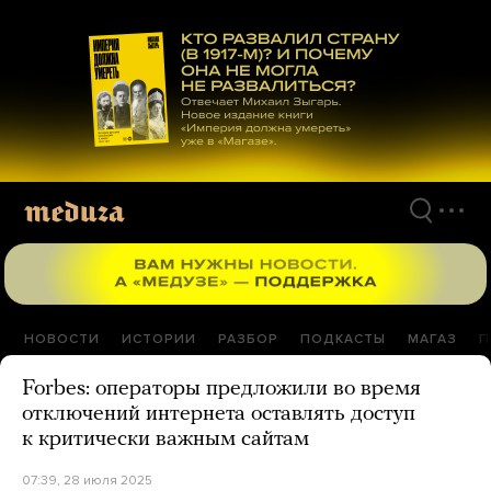
Перейти
к
материалам
НОВОСТИ
ИСТОРИИ
РАЗБОР
ПОДКАСТЫ
МАГАЗ
П
Forbes: операторы предложили во время
отключений интернета оставлять доступ
к критически важным сайтам
07:39, 28 июля 2025