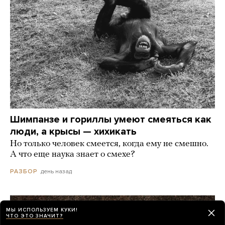
Шимпанзе и гориллы умеют смеяться как
люди, а крысы — хихикать
Но только человек смеется, когда ему не смешно.
А что еще наука знает о смехе?
день назад
РАЗБОР
МЫ ИСПОЛЬЗУЕМ КУКИ!
ЧТО ЭТО ЗНАЧИТ?