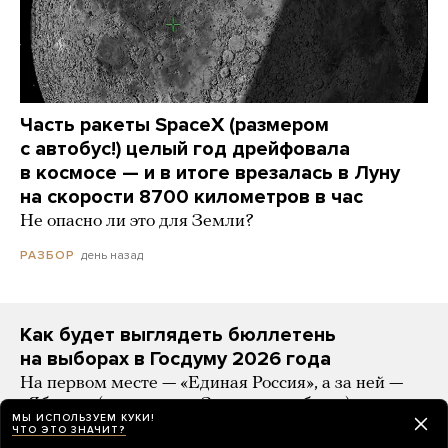
Часть ракеты SpaceX (размером
с автобус!) целый год дрейфовала
в космосе — и в итоге врезалась в Луну
на скорости 8700 километров в час
Не опасно ли это для Земли?
день назад
РАЗБОР
Как будет выглядеть бюллетень
на выборах в Госдуму 2026 года
На первом месте — «Единая Россия», а за ней —
«Яблоко» (с лозунгом «За мир и свободу»)
МЫ ИСПОЛЬЗУЕМ КУКИ!
ЧТО ЭТО ЗНАЧИТ?
день назад
НОВОСТИ