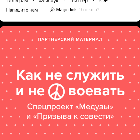
Телеграм
Фейсбук
Твиттер
PDF
Magic link
Что-что?
Напишите нам