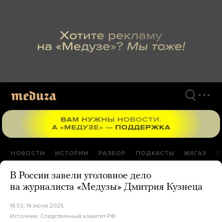
Перейти
к
материалам
НОВОСТИ
ИСТОРИИ
РАЗБОР
ПОДКАСТЫ
МАГАЗ
П
В России завели уголовное дело
на журналиста «Медузы» Дмитрия Кузнеца
14:53, 14 июля 2025
Источник:
Следственный комитет РФ