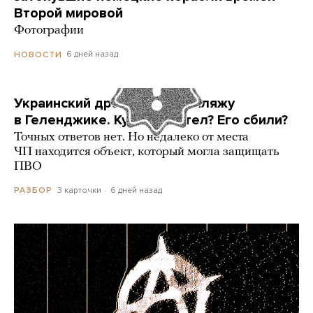
Второй мировой
Фотографии
6 дней назад
НОВОСТИ
Украинский дрон попал по пляжу
в Геленджике. Куда он летел? Его сбили?
Точных ответов нет. Но недалеко от места
ЧП находится объект, который могла защищать
ПВО
3 карточки
6 дней назад
РАЗБОР