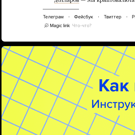
долларов
— эта криптовалюта
Телеграм
Фейсбук
Твиттер
P
Magic link
Что-что?