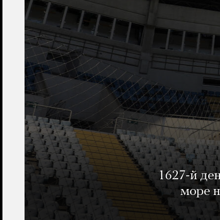
1627-й де
море н