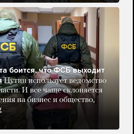
та боится, что ФСБ выходит
я
Путин использует ведомство
ласти. И все чаще склоняется
ения на бизнес и общество,
g