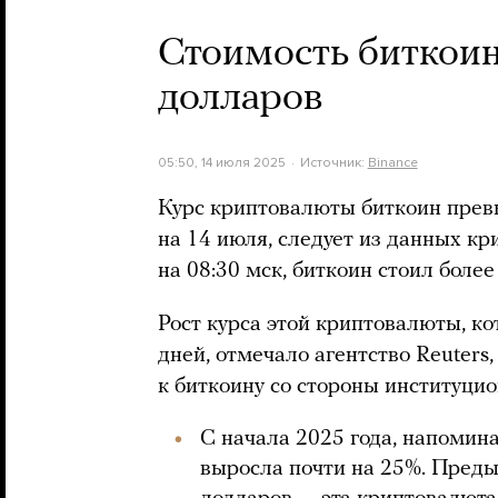
Стоимость биткоин
долларов
05:50, 14 июля 2025
Источник:
Binance
Курс криптовалюты биткоин превы
на 14 июля, следует из данных к
на 08:30 мск, биткоин стоил боле
Рост курса этой криптовалюты, к
дней, отмечало агентство Reuters
к биткоину со стороны институци
С начала 2025 года, напомина
выросла почти на 25%. Пред