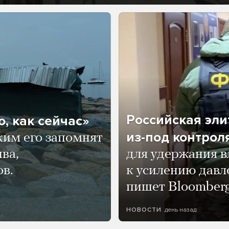
Российская эли
, как сейчас»
из-под контрол
ким его запомнят
ва,
для удержания в
ов.
к усилению давл
пишет Bloomber
день назад
НОВОСТИ