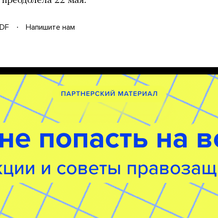
 преодолела 22 мая.
DF
Напишите нам