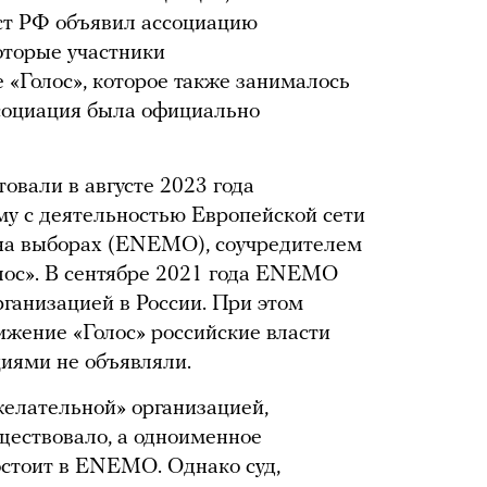
ст РФ объявил ассоциацию
оторые участники
 «Голос», которое также занималось
социация была официально
овали в августе 2023 года
ому с деятельностью Европейской сети
на выборах (ENEMO), соучредителем
лос». В сентябре 2021 года ENEMO
ганизацией в России. При этом
ижение «Голос» российские власти
иями не объявляли.
лательной» организацией,
уществовало, а одноименное
стоит в ENEMO. Однако суд,