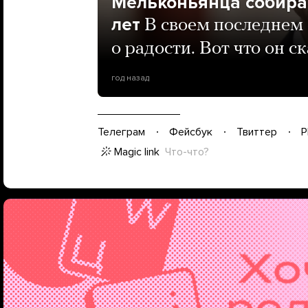
Мельконьянца собира
лет
В своем последнем 
о радости. Вот что он с
год назад
Телеграм
Фейсбук
Твиттер
P
Magic link
Что-что?