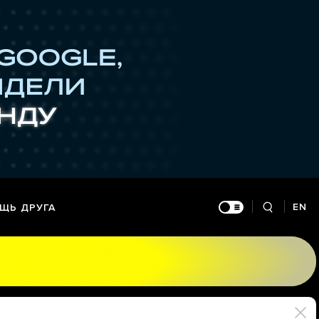
EN
ЩЬ ДРУГА