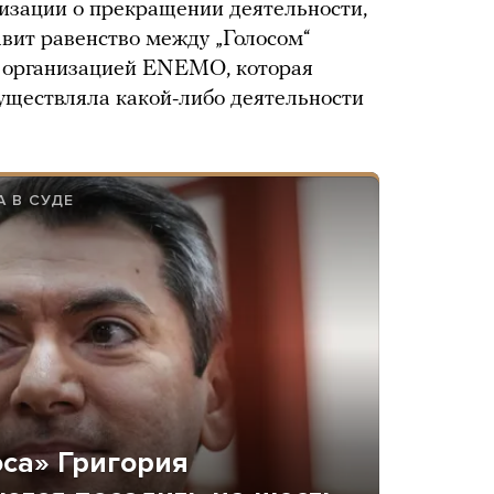
низации о прекращении деятельности,
авит равенство между „Голосом“
 организацией ENEMO, которая
существляла какой-либо деятельности
 В СУДЕ
са» Григория