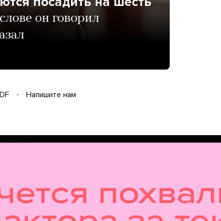
ются посадить на шесть
слове он говорил
казал
DF
Напишите нам