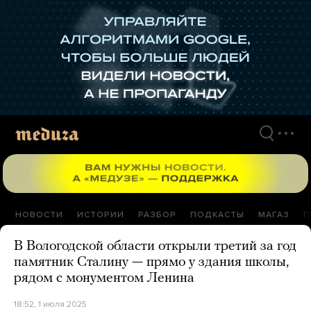
Перейти
к
материалам
НОВОСТИ
ИСТОРИИ
РАЗБОР
ПОДКАСТЫ
МАГАЗ
П
В Вологодской области открыли третий за год
памятник Сталину — прямо у здания школы,
рядом с монументом Ленина
18:52, 1 июля 2025