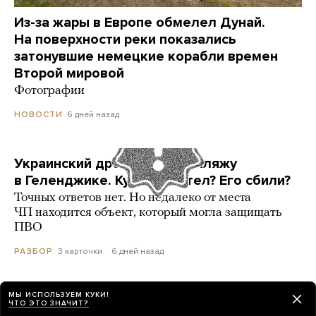
Из-за жары в Европе обмелел Дунай.
На поверхности реки показались
затонувшие немецкие корабли времен
Второй мировой
Фотографии
6 дней назад
НОВОСТИ
Украинский дрон попал по пляжу
в Геленджике. Куда он летел? Его сбили?
Точных ответов нет. Но недалеко от места
ЧП находится объект, который могла защищать
ПВО
3 карточки
6 дней назад
РАЗБОР
МЫ ИСПОЛЬЗУЕМ КУКИ!
ЧТО ЭТО ЗНАЧИТ?