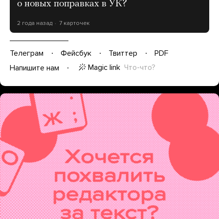
о новых поправках в УК?
2 года назад
7 карточек
Телеграм
Фейсбук
Твиттер
PDF
Magic link
Что-что?
Напишите нам