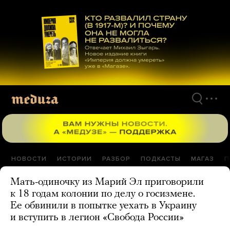
Перейти
к
материалам
НОВОСТИ
ИСТОРИИ
РАЗБОР
ПОДКАСТЫ
МАГАЗ
П
Мать-одиночку из Марий Эл приговорили
к 18 годам колонии по делу о госизмене.
Ее обвинили в попытке уехать в Украину
и вступить в легион «Свобода России»