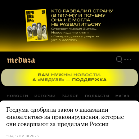
Перейти
к
материалам
НОВОСТИ
ИСТОРИИ
РАЗБОР
ПОДКАСТЫ
МАГАЗ
П
Госдума одобрила закон о наказании
«иноагентов» за правонарушения, которые
они совершают за пределами России
11:44, 17 июня 2025