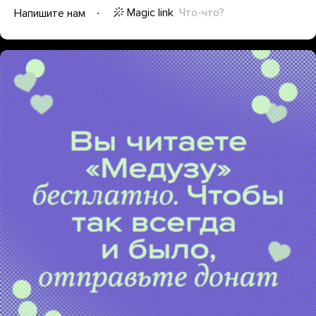
Magic link
Что-что?
Напишите нам