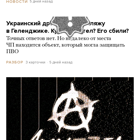
5 дней назад
НОВОСТИ
Украинский дрон попал по пляжу
в Геленджике. Куда он летел? Его сбили?
Точных ответов нет. Но недалеко от места
ЧП находится объект, который могла защищать
ПВО
3 карточки
5 дней назад
РАЗБОР