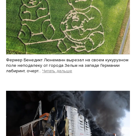
Фермер Бенедикт Люнеманн вырезал на своем кукурузном
поле неподалеку от города Зельм на западе Германии
лабиринт, очерт…
Читать дальше
Martin Meissner / AP / Scanpix / LETA