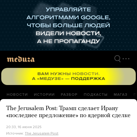
Перейти
к
материалам
НОВОСТИ
ИСТОРИИ
РАЗБОР
ПОДКАСТЫ
МАГАЗ
П
The Jerusalem Post: Трамп сделает Ирану
«последнее предложение» по ядерной сделке
20:33, 16 июня 2025
Источник:
The Jerusalem Post