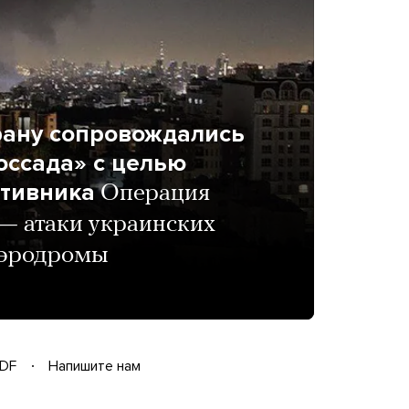
рану сопровождались
оссада» с целью
отивника
Операция
— атаки украинских
аэродромы
DF
Напишите нам