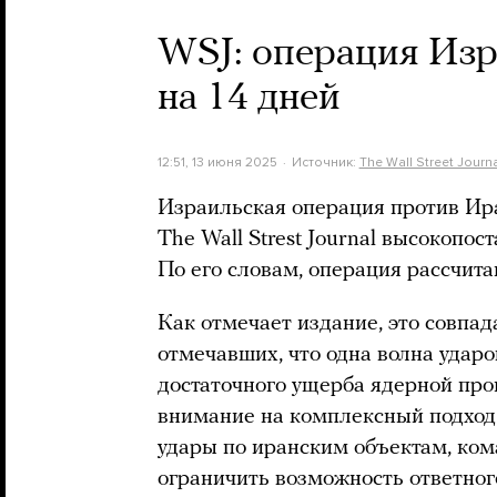
WSJ: операция Изр
на 14 дней
12:51, 13 июня 2025
Источник:
The Wall Street Journa
Израильская операция против Ира
The Wall Strest Journal высокопо
По его словам, операция рассчита
Как отмечает издание, это совпад
отмечавших, что одна волна ударо
достаточного ущерба ядерной пр
внимание на комплексный подход
удары по иранским объектам, ком
ограничить возможность ответног