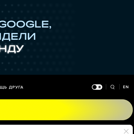
EN
ЩЬ ДРУГА