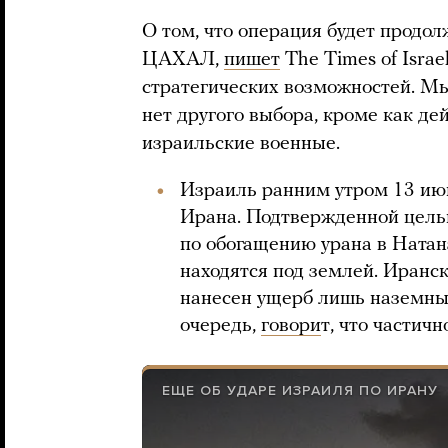
О том, что операция будет продол
ЦАХАЛ,
пишет
The Times of Israe
стратегических возможностей. Мы 
нет другого выбора, кроме как де
израильские военные.
Израиль ранним утром 13 июн
Ирана. Подтвержденной целью
по обогащению урана в Натан
находятся под землей. Иранс
нанесен ущерб лишь наземны
очередь,
говори
т, что части
ЕЩЕ ОБ УДАРЕ ИЗРАИЛЯ ПО ИРАНУ