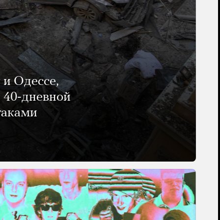
 и Одессе,
и 40-дневной
таками