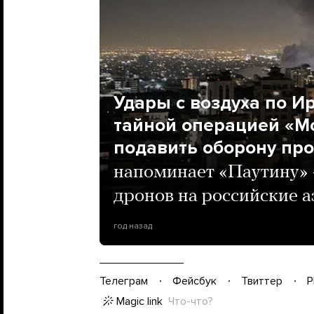
Удары с воздуха по И
тайной операцией «М
подавить оборону пр
напоминает «Паутину» 
дронов на российские 
год назад
Телеграм
Фейсбук
Твиттер
P
Magic link
Что-что?