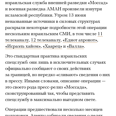
израильская служба внешней разведки «Моссад»
и военная разведка АМАН произвели изнутри
исламской республики. Утром 13 июня
неназванные источники в силовых структурах
раскрыли некоторые подробности этой операции
нескольким израильским СМИ, в том числе
11
телеканалу
,
12 телеканалу
,
«Едиот ахронот»
,
«Исраэль хайом»
,
«Хаарец»
и
«Валла»
.
Это стандартная практика израильских
спецслужб: они лишь в исключительных случаях
официально сообщают о своих действиях
за границей, но нередко «сливают» сведения о них
в прессу. Иными словами, описание операции —
это своего рода пресс-релиз «Моссада»,
сконструированный так, чтобы представить
спецслужбу в максимально выгодном свете.
Операции предшествовали несколько месяцев
подготовки. Агенты собирали сведения о целях