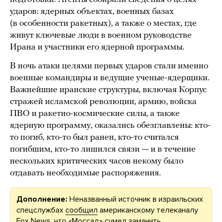
ударов: ядерных объектах, военных базах
(в особенности ракетных), а также о местах, где
живут ключевые люди в военном руководстве
Ирана и участники его ядерной программы.
В ночь атаки целями первых ударов стали именно
военные командиры и ведущие ученые-ядерщики.
Важнейшие иранские структуры, включая Корпус
стражей исламской революции, армию, войска
ПВО и ракетно-космические силы, а также
ядерную программу, оказались обезглавлены: кто-
то погиб, кто-то был ранен, кто-то считался
погибшим, кто-то лишился связи — и в течение
нескольких критических часов некому было
отдавать необходимые распоряжения.
Дополнение:
Неназванный источник в израильских
спецслужбах
сообщил
американскому телеканалу
Fox News, что «Моссад» сумел заманить