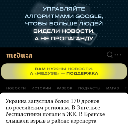
Перейти
к
материалам
НОВОСТИ
ИСТОРИИ
РАЗБОР
ПОДКАСТЫ
МАГАЗ
П
Украина запустила более 170 дронов
по российским регионам. В Энгельсе
беспилотники попали в ЖК. В Брянске
слышали взрыв в районе аэропорта