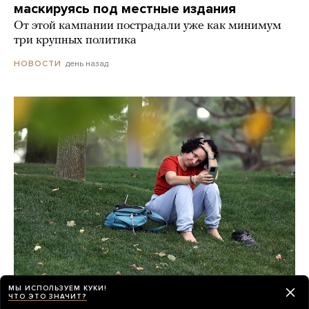
маскируясь под местные издания
От этой кампании пострадали уже как минимум
три крупных политика
день назад
НОВОСТИ
МЫ ИСПОЛЬЗУЕМ КУКИ!
Мобильный интернет в России все чаще
ЧТО ЭТО ЗНАЧИТ?