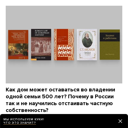
Как дом может оставаться во владении
одной семьи 500 лет? Почему в России
так и не научились отстаивать частную
собственность?
Автор книги «Люди за забором» Максим
МЫ ИСПОЛЬЗУЕМ КУКИ!
Трудолюбов советует книги, которые отвечают
ЧТО ЭТО ЗНАЧИТ?