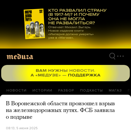
Перейти
к
материалам
НОВОСТИ
ИСТОРИИ
РАЗБОР
ПОДКАСТЫ
МАГАЗ
П
В Воронежской области произошел взрыв
на железнодорожных путях. ФСБ заявила
о подрыве
08:13, 5 июня 2025