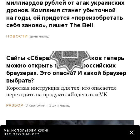
миллиардов рублей от атак украинских
дронов. Компания станет убыточной
на годы, ей придется «переизобретать
себя заново», пишет The Bell
день назад
НОВОСТИ
Сайты «Сбера» и других банков теперь
можно открыть только в российских
браузерах. Это опасно? И какой браузер
выбрать?
Короткая инструкция для тех, кто опасается
переходить на продукты «Яндекса» и VK
3 карточки
2 дня назад
РАЗБОР
МЫ ИСПОЛЬЗУЕМ КУКИ!
ЧТО ЭТО ЗНАЧИТ?