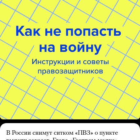
В России снимут ситком «ПВЗ» о пункте