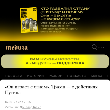
Перейти
к
материалам
НОВОСТИ
ИСТОРИИ
РАЗБОР
ПОДКАСТЫ
МАГАЗ
П
«Он играет с огнем». Трамп — о действиях
Путина
16:30, 27 мая 2025
Источник:
Дональд Трамп