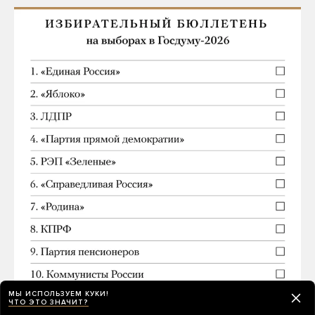
МЫ ИСПОЛЬЗУЕМ КУКИ!
ЧТО ЭТО ЗНАЧИТ?