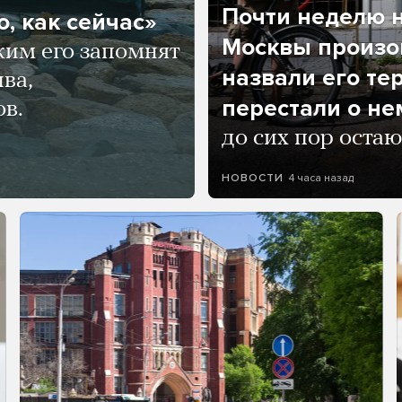
Почти неделю н
, как сейчас»
Москвы произош
ким его запомнят
назвали его те
ва,
перестали о не
ов.
до сих пор остаю
4 часа назад
НОВОСТИ