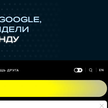
EN
ЩЬ ДРУГА