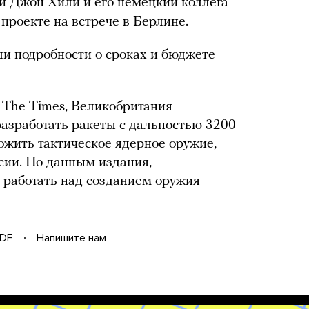
 Джон Хили и его немецкий коллега
проекте на встрече в Берлине.
и подробности о сроках и бюджете
а The Times, Великобритания
азработать ракеты с дальностью 3200
ожить тактическое ядерное оружие,
сии. По данным издания,
 работать над созданием оружия
DF
Напишите нам