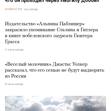
что он проходил через «могилу Добби»
час назад
НОВОСТИ
Издательство «Альпина Паблишер»
закрасило упоминание Сталина и Гитлера
в книге нобелевского лауреата Гюнтера
Грасса
3 часа назад
«Веселый молочник» Джастас Уолкер
рассказал, что его семью не будут выдворять
из России
4 часа назад