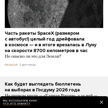
Часть ракеты SpaceX (размером
с автобус!) целый год дрейфовала
в космосе — и в итоге врезалась в Луну
на скорости 8700 километров в час
Не опасно ли это для Земли?
2 дня назад
РАЗБОР
Как будет выглядеть бюллетень
на выборах в Госдуму 2026 года
На первом месте — «Единая Россия», а за ней —
«Яблоко» (с лозунгом «За мир и свободу»)
МЫ ИСПОЛЬЗУЕМ КУКИ!
ЧТО ЭТО ЗНАЧИТ?