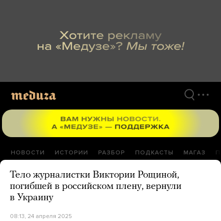
Перейти
к
материалам
НОВОСТИ
ИСТОРИИ
РАЗБОР
ПОДКАСТЫ
МАГАЗ
П
Тело журналистки Виктории Рощиной,
погибшей в российском плену, вернули
в Украину
08:13, 24 апреля 2025