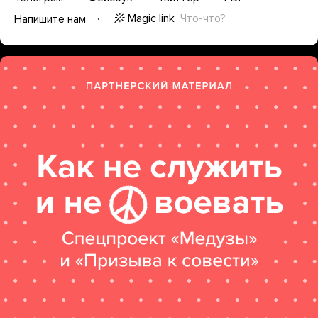
Magic link
Что-что?
Напишите нам