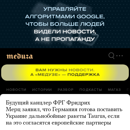
Перейти
к
материалам
НОВОСТИ
ИСТОРИИ
РАЗБОР
ПОДКАСТЫ
МАГАЗ
П
Будущий канцлер ФРГ Фридрих
Мерц заявил, что Германия готова поставить
Украине дальнобойные ракеты Taurus, если
на это согласятся европейские партнеры