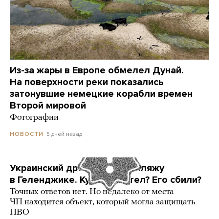
Из-за жары в Европе обмелел Дунай.
На поверхности реки показались
затонувшие немецкие корабли времен
Второй мировой
Фотографии
5 дней назад
НОВОСТИ
Украинский дрон попал по пляжу
в Геленджике. Куда он летел? Его сбили?
Точных ответов нет. Но недалеко от места
ЧП находится объект, который могла защищать
ПВО