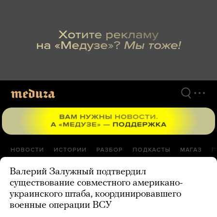
Перейти
к
материалам
НОВОСТИ
ИСТОРИИ
РАЗБОР
ПОДКАСТЫ
МАГАЗ
П
Валерий Залужный подтвердил
существование совместного американо-
украинского штаба, координировавшего
военные операции ВСУ