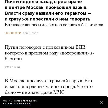
Почти неделю назад в ресторане
в центре Москвы произошел взрыв.
Власти сразу назвали его терактом —
и сразу же перестали о нем говорить
Вот какие вопросы до сих пор остаются без ответов
день назад
НОВОСТИ
Путин поговорил с полковником ВДВ,
которого в прошлом году «похоронили» z-
блогеры
день назад
В Москве прозвучал громкий взрыв. Его
слышали в разных частях города. Что это
было — не знает даже МЧС
день назад
МЫ ИСПОЛЬЗУЕМ КУКИ!
ЧТО ЭТО ЗНАЧИТ?