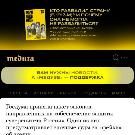
Перейти
к
материалам
НОВОСТИ
ИСТОРИИ
РАЗБОР
ПОДКАСТЫ
МАГАЗ
П
Госдума приняла пакет законов,
направленных на «обеспечение защиты
суверенитета России». Один из них
предусматривает заочные суды за «фейки»
об армии