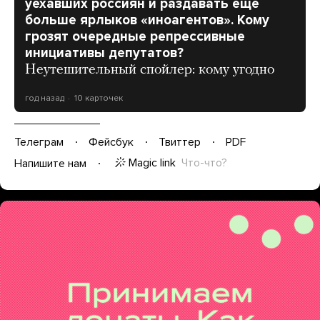
уехавших россиян и раздавать еще
больше ярлыков «иноагентов». Кому
грозят очередные репрессивные
инициативы депутатов?
Неутешительный спойлер: кому угодно
год назад
10 карточек
Телеграм
Фейсбук
Твиттер
PDF
Magic link
Что-что?
Напишите нам