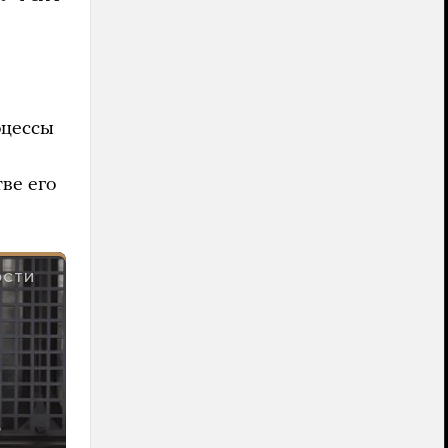
оцессы
тве его
ОСТИ
?