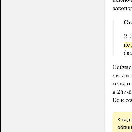
исключ
законо
Ст
2.
не
фе
Сейчас
делам 
только
в 247-й
Ее и с
Кажды
обвин