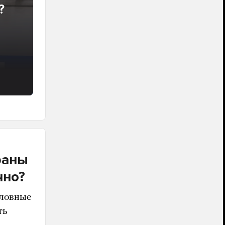
?
раны
чно?
оловные
ть