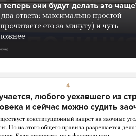
 теперь они будут делать это чаще
 два ответа: максимально простой
 прочитаете его за минуту) и чуть
ложнее
назад
4
учается, любого уехавшего из ст
овека и сейчас можно судить зао
уществует конституционный запрет на заочные уг
сы. Но из этого общего правила разрешается дела