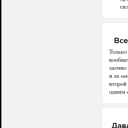
си
Все
Только
вообще
заочно 
и за «
второй
одним 
Дава