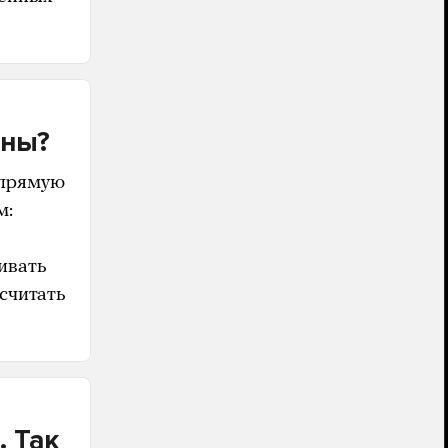
ены?
апрямую
м:
ивать
считать
. Так