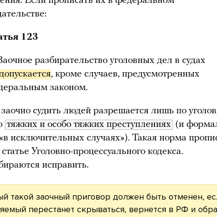
ения. Если прописать их в федеральном
дательстве:
атья 123
Заочное разбирательство уголовных дел в судах
 допускается
, кроме случаев, предусмотренных
деральным законом.
 заочно судить людей разрешается лишь по уголо
о
тяжких и особо тяжких преступлениях
(и форма
 «в исключительных случаях»). Такая норма пропи
 статье Уголовно-процессуального кодекса.
обираются исправить.
й такой заочный приговор должен быть отменен, ес
яемый перестанет скрываться, вернется в РФ и обра