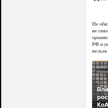
Не обя
не свя
органи
РФ и ук
нельзя
ЕЩЕ 
УЕХА
Вла
рос
КоА