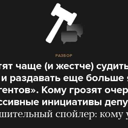
РАЗБОР
тят чаще (и жестче) судит
 и раздавать еще больше
гентов». Кому грозят оче
ссивные инициативы депу
шительный спойлер: кому 