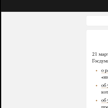
21 март
Госдум
о 
«и
об
ко
об
пр