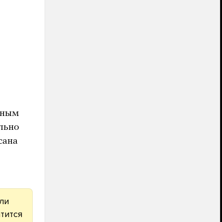
вным
льно
сана
ли
тится