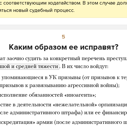
 с соответствующим ходатайством. В этом случае до
яться новый судебный процесс.
5
Каким образом ее исправят?
ат заочно судить за конкретный перечень престу
шой и средней тяжести
. В их число войдут:
е упоминающиеся в УК призывы (от призывов к т
 призывов к развязыванию агрессивной войны);
исполнение обязанностей «иноагента»;
астие в деятельности «нежелательной» организац
осле административного штрафа) или ее финансир
искредитация» армии (после административного 