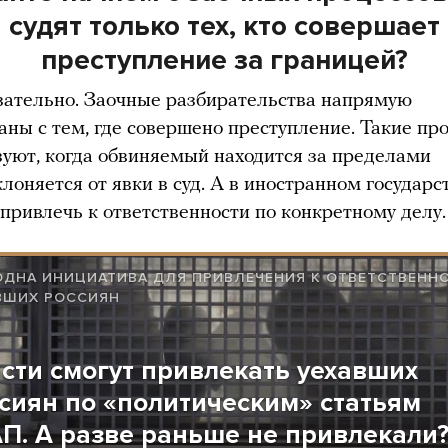
судят только тех, кто совершает
преступление за границей?
зательно. Заочные разбирательства напрямую
заны с тем, где совершено преступление. Такие пр
зуют, когда обвиняемый находится за пределами
лоняется от явки в суд. А в иностранном государс
 привлечь к ответственности по конкретному делу.
ОДНА ИНИЦИАТИВА ДЛЯ ПРИВЛЕЧЕНИЯ К ОТВЕТСТВЕНН
ВШИХ РОССИЯН
сти смогут привлекать уехавших
сиян по «политическим» статьям
П. А разве раньше не привлекали