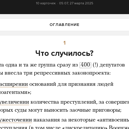
10 карточек
05:07, 27 марта 2025
ОГЛАВЛЕНИЕ
1
Что случилось?
а одна и та же группа сразу из
400
(!) депутатов
ы внесла три репрессивных законопроекта:
расширении
оснований для признания людей
ноагентами»;
 увеличении
количества преступлений, за соверше
торых суды могут выносить заочные приговоры;
 ужесточении
наказания за некоторые «антивоенн
еступления (в том числе «дискредитацию» Воору