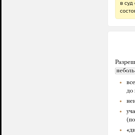
в суд
состо
Разреш
неболь
вс
до
не
уч
(п
«д