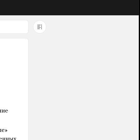
ние
ые»
женных