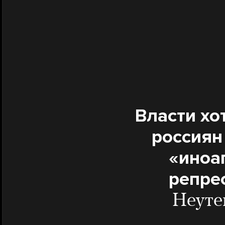
Власти хо
россиян
«иноа
репре
Неуте