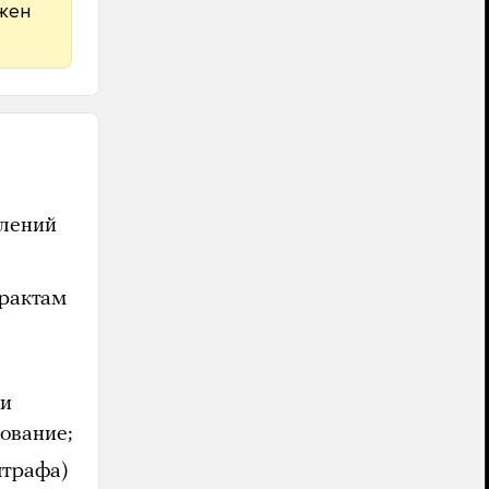
лжен
плений
ерактам
ии
ование;
штрафа)