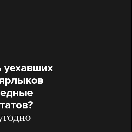
ь уехавших
 ярлыков
редные
татов?
угодно