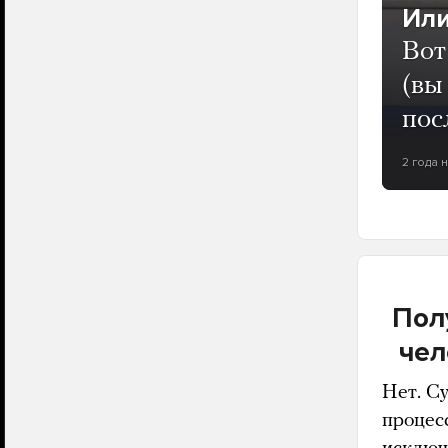
Или
Вот
(вы
пос
2 года 
Пол
чел
Нет. С
процес