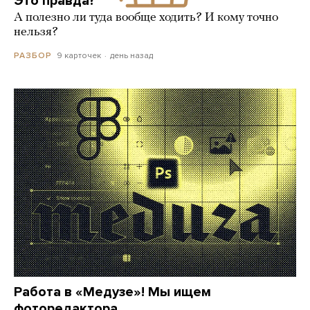
Это правда?
А полезно ли туда вообще ходить? И кому точно
нельзя?
9 карточек
день назад
РАЗБОР
Работа в «Медузе»! Мы ищем
фоторедактора