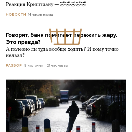
Реакция Криштиану — 🤣🤣🤣🤣🤣
14 часов назад
НОВОСТИ
Говорят, баня помогает пережить жару.
Это правда?
А полезно ли туда вообще ходить? И кому точно
нельзя?
9 карточек
21 час назад
РАЗБОР