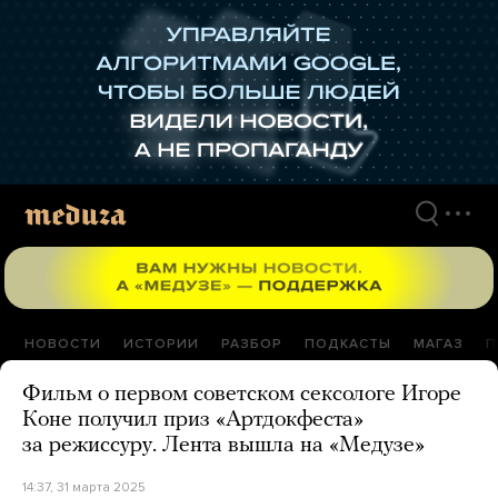
Перейти
к
материалам
НОВОСТИ
ИСТОРИИ
РАЗБОР
ПОДКАСТЫ
МАГАЗ
П
Фильм о первом советском сексологе Игоре
Коне получил приз «Артдокфеста»
за режиссуру. Лента вышла на «Медузе»
14:37, 31 марта 2025