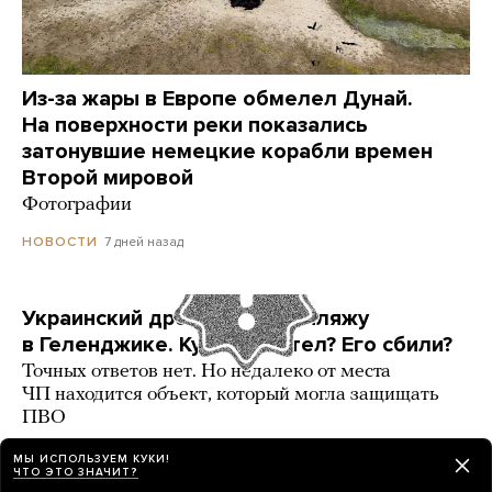
Из-за жары в Европе обмелел Дунай.
На поверхности реки показались
затонувшие немецкие корабли времен
Второй мировой
Фотографии
7 дней назад
НОВОСТИ
Украинский дрон попал по пляжу
в Геленджике. Куда он летел? Его сбили?
Точных ответов нет. Но недалеко от места
ЧП находится объект, который могла защищать
ПВО
3 карточки
6 дней назад
РАЗБОР
МЫ ИСПОЛЬЗУЕМ КУКИ!
ЧТО ЭТО ЗНАЧИТ?