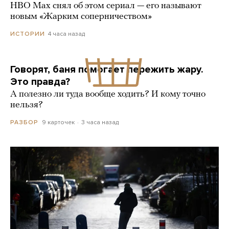
HBO Max снял об этом сериал — его называют
новым «Жарким соперничеством»
4 часа назад
ИСТОРИИ
Говорят, баня помогает пережить жару.
Это правда?
А полезно ли туда вообще ходить? И кому точно
нельзя?
9 карточек
3 часа назад
РАЗБОР