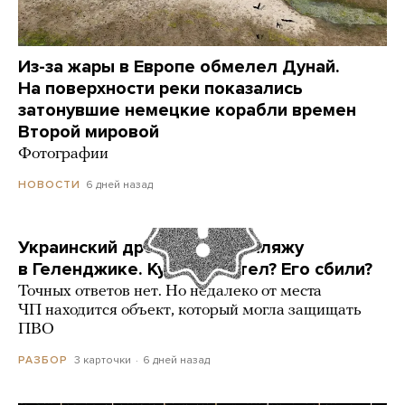
Из-за жары в Европе обмелел Дунай.
На поверхности реки показались
затонувшие немецкие корабли времен
Второй мировой
Фотографии
6 дней назад
НОВОСТИ
Украинский дрон попал по пляжу
в Геленджике. Куда он летел? Его сбили?
Точных ответов нет. Но недалеко от места
ЧП находится объект, который могла защищать
ПВО
3 карточки
6 дней назад
РАЗБОР