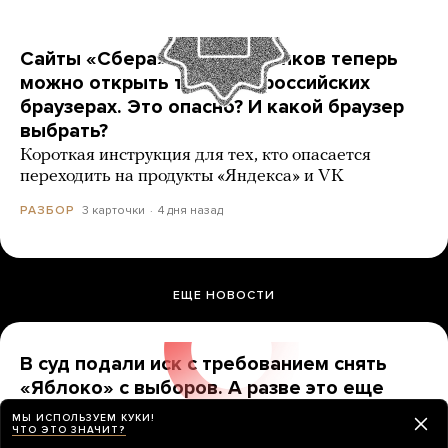
Сайты «Сбера» и других банков теперь
можно открыть только в российских
браузерах. Это опасно? И какой браузер
выбрать?
Короткая инструкция для тех, кто опасается
переходить на продукты «Яндекса» и VK
3 карточки
4 дня назад
РАЗБОР
ЕЩЕ НОВОСТИ
В суд подали иск с требованием снять
«Яблоко» с выборов. А разве это еще
можно сделать?
МЫ ИСПОЛЬЗУЕМ КУКИ!
ЧТО ЭТО ЗНАЧИТ?
До какой даты надо продержаться, чтобы партию