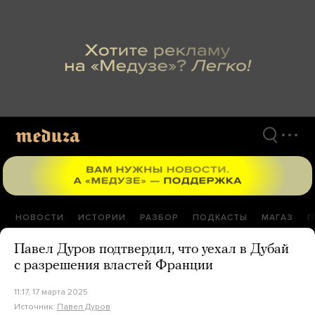
Перейти
к
материалам
НОВОСТИ
ИСТОРИИ
РАЗБОР
ПОДКАСТЫ
МАГАЗ
П
Павел Дуров подтвердил, что уехал в Дубай
с разрешения властей Франции
11:17, 17 марта 2025
Источник:
Павел Дуров