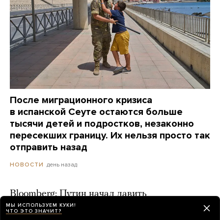
После миграционного кризиса
в испанской Сеуте остаются больше
тысячи детей и подростков, незаконно
пересекших границу. Их нельзя просто так
отправить назад
день назад
НОВОСТИ
Bloomberg: Путин начал давить
на Набиуллину из-за ключевой ставки
МЫ ИСПОЛЬЗУЕМ КУКИ!
ЧТО ЭТО ЗНАЧИТ?