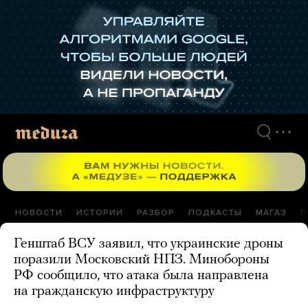
Перейти
к
материалам
НОВОСТИ
ИСТОРИИ
РАЗБОР
ПОДКАСТЫ
МАГАЗ
П
Генштаб ВСУ заявил, что украинские дроны
поразили Московский НПЗ. Минобороны
РФ сообщило, что атака была направлена
на гражданскую инфраструктуру