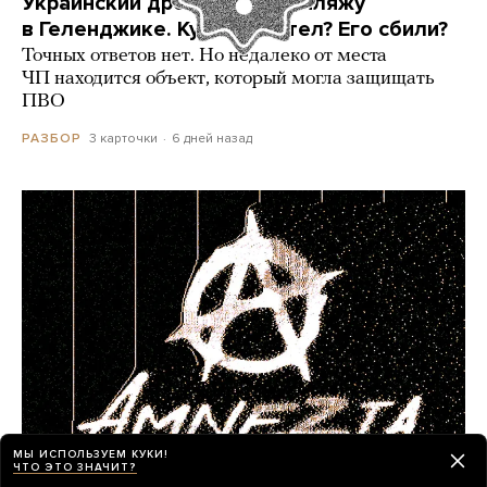
Украинский дрон попал по пляжу
в Геленджике. Куда он летел? Его сбили?
Точных ответов нет. Но недалеко от места
ЧП находится объект, который могла защищать
ПВО
3 карточки
6 дней назад
РАЗБОР
МЫ ИСПОЛЬЗУЕМ КУКИ!
ЧТО ЭТО ЗНАЧИТ?