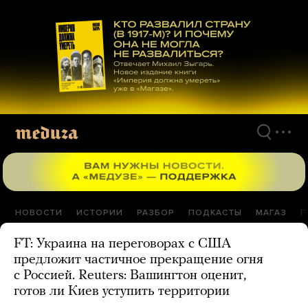
Перейти
к
материалам
НОВОСТИ
ИСТОРИИ
РАЗБОР
ПОДКАСТЫ
МАГАЗ
П
FT: Украина на переговорах с США
предложит частичное прекращение огня
с Россией. Reuters: Вашингтон оценит,
готов ли Киев уступить территории