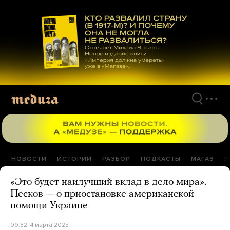
Перейти
к
материалам
НОВОСТИ
ИСТОРИИ
РАЗБОР
ПОДКАСТЫ
МАГАЗ
П
«Это будет наилучший вклад в дело мира».
Песков — о приостановке американской
помощи Украине
09:32, 4 марта 2025