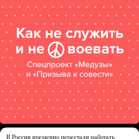
В России временно перестали работать